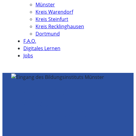
Münster
Kreis Warendorf
Kreis Steinfurt
Kreis Recklinghausen
Dortmund
F.A.Q.
Digitales Lernen
Jobs
Bildungs­institut
Münster
Finden Sie den Kurs für
Ihre Zukunft!