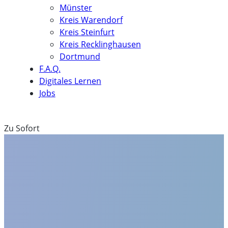
Münster
Kreis Warendorf
Kreis Steinfurt
Kreis Recklinghausen
Dortmund
F.A.Q.
Digitales Lernen
Jobs
Zu Sofort