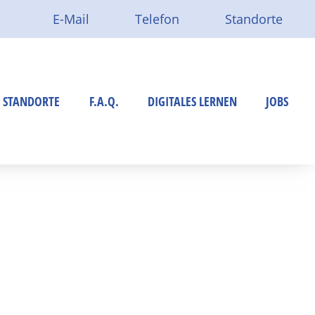
E-Mail
Telefon
Standorte
Rufen Sie uns an:
Route per Google Maps:
institut.de
+ 49 (0)251 8995-0
Standort Münster
r
Standort Ahlen
STANDORTE
F.A.Q.
DIGITALES LERNEN
JOBS
lar
Standort Warendorf
Standort Steinfurt
Münster
Standort Dortmund
Kreis Warendorf
ng
Kreis Steinfurt
Kreis Recklinghausen
Integrationskurse
Dortmund
Berufssprachkurse
Prüfungsvorbereitungskurse