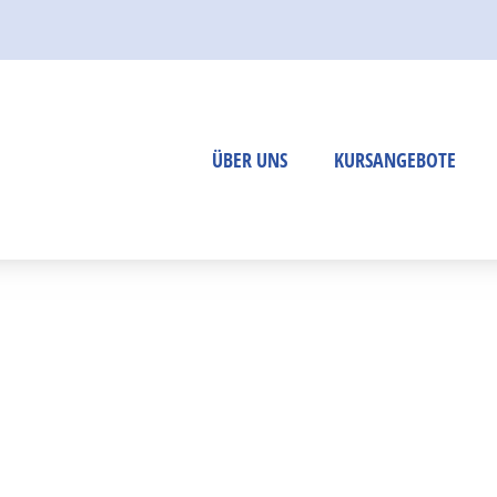
Per E-Mail an:
info@bildungs
oder über unse
ÜBER UNS
KURSANGEBOTE
Kontaktformu
Mitarbeitende
Berufsvorbereitung
Wer wir sind…
Coaching
Kaufmännische Bildu
Sprachkurse
Pflege