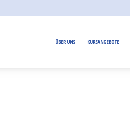
Per E-Mail an:
info@bildungs
oder über unse
ÜBER UNS
KURSANGEBOTE
Kontaktformu
Mitarbeitende
Berufsvorbereitung
Wer wir sind…
Coaching
Kaufmännische Bildu
Sprachkurse
Pflege