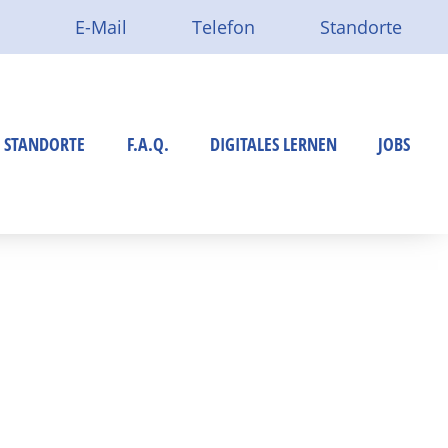
E-Mail
Telefon
Standorte
Rufen Sie uns an:
Route per Google Maps:
institut.de
+ 49 (0)251 8995-0
Standort Münster
r
Standort Ahlen
STANDORTE
F.A.Q.
DIGITALES LERNEN
JOBS
lar
Standort Warendorf
Standort Steinfurt
Münster
Standort Dortmund
Kreis Warendorf
ng
Kreis Steinfurt
Kreis Recklinghausen
Integrationskurse
Dortmund
Berufssprachkurse
Prüfungsvorbereitungskurse