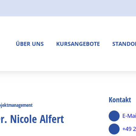
Per E-Mail an:
info@bildungs
oder über unse
ÜBER UNS
KURSANGEBOTE
STANDO
Kontaktformu
Mitarbeitende
Berufsvorbereitung
Münster
Wer wir sind…
Coaching
Kreis Wa
Kaufmännische Bildung
Kreis St
Kontakt
Sprachkurse
Kreis Re
I
ojektmanagement
r. Nicole Alfert
E-Mai
Pflege
Dortmu
B
+49 
P