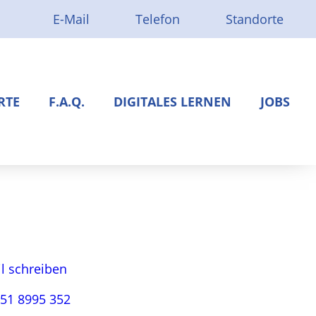
E-Mail
Telefon
Standorte
Rufen Sie uns an:
Route per Google Maps:
institut.de
+ 49 (0)251 8995-0
Standort Münster
r
Standort Ahlen
RTE
F.A.Q.
DIGITALES LERNEN
JOBS
lar
Standort Warendorf
Standort Steinfurt
Standort Dortmund
rendorf
einfurt
cklinghausen
ntegrationskurse
l schreiben
nd
erufssprachkurse
251 8995 352
rüfungsvorbereitungskurse