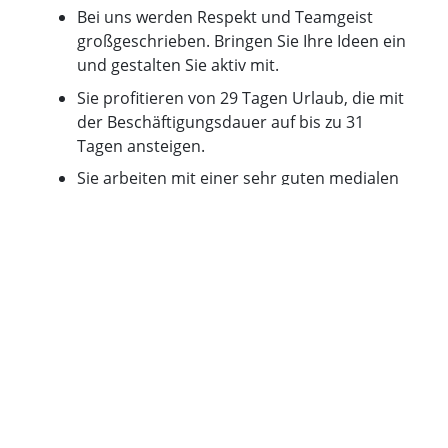
Bei uns werden Respekt und Teamgeist
großgeschrieben. Bringen Sie Ihre Ideen ein
und gestalten Sie aktiv mit.
Sie profitieren von 29 Tagen Urlaub, die mit
der Beschäftigungsdauer auf bis zu 31
Tagen ansteigen.
Sie arbeiten mit einer sehr guten medialen
Ausstattung.
Sie sorgen mit unserer betrieblichen
Altersvorsorge für Ihre Zukunft vor.
Sie erhalten einen Zuschuss zu
vermögenswirksamen Leistungen.
Vielfalt ist uns wichtig. Wir freuen uns über
Bewerbungen von Menschen ungeachtet ihrer
ethnischen, nationalen oder sozialen Herkunft,
des Geschlechts, einer Behinderung, des Alters