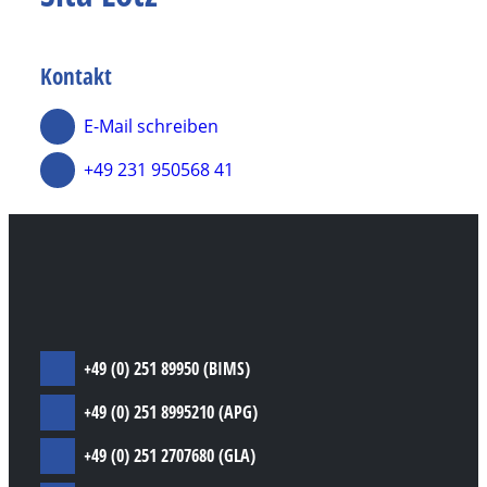
Dortmund
Berufssprachkurse
Prüfungsvorbereitungskurse
Kontakt
Individuelle Angebote
E-Mail schreiben
+49 231 950568 41
+49 (0) 251 89950 (BIMS)
+49 (0) 251 8995210 (APG)
+49 (0) 251 2707680 (GLA)